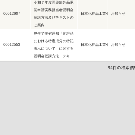
令和７年度医薬部外品承
認申請実務担当者説明会
00012607
日本化粧品工業会（粧工会）
お知らせ
聴講方法及びテキストの
ご案内
厚生労働省通知「化粧品
における特定成分の特記
00012553
日本化粧品工業会（粧工会）
お知らせ
表示について」に関する
説明会聴講方法、テキ…
エアゾール等製品の表示
94件の検索結
00012527
日本化粧品工業会（粧工会）
自主基準・ガ
自主基準改訂について
日本動物実験代替法学会
00012525
日本化粧品工業会（粧工会）
その他
より大会長特別賞を受賞
PMDAが医薬部外品申請
におけるNAMs(New Ap
00012458
日本化粧品工業会（粧工会）
その他
proach Methodologi
es)の利用方針につい…
「化粧品業界における容