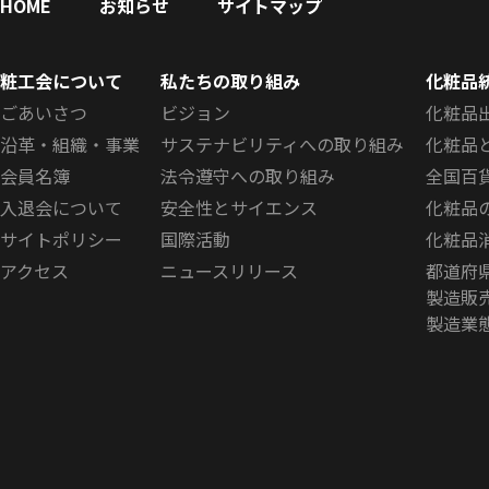
HOME
お知らせ
サイトマップ
化粧品の全成分表示の記
00009445
載方法に関する自主基準
日本化粧品工業会（粧工会）
通知
粧工会について
私たちの取り組み
化粧品
について
ごあいさつ
ビジョン
化粧品
シャンプー等の詰め替え
沿革・組織・事業
サステナビリティへの取り組み
化粧品
00009451
パウチ容器に関する触覚
日本化粧品工業会（粧工会）
通知
会員名簿
法令遵守への取り組み
全国百
識別表示の実施について
入退会について
安全性とサイエンス
化粧品
「ISO 16128に基づく
サイトポリシー
国際活動
化粧品
化粧品の自然及びオーガ
アクセス
ニュースリリース
都道府
00009452
日本化粧品工業会（粧工会）
通知
ニックに係る指数表示に
製造販
関するガイドライン」…
製造業
「ISO 16128に基づく
化粧品の自然及びオーガ
00009453
日本化粧品工業会（粧工会）
通知
ニックに係る指数表示に
関するガイドライン」…
「化粧品等のインターネ
00009504
ット上の広告基準」の策
日本化粧品工業会（粧工会）
通知