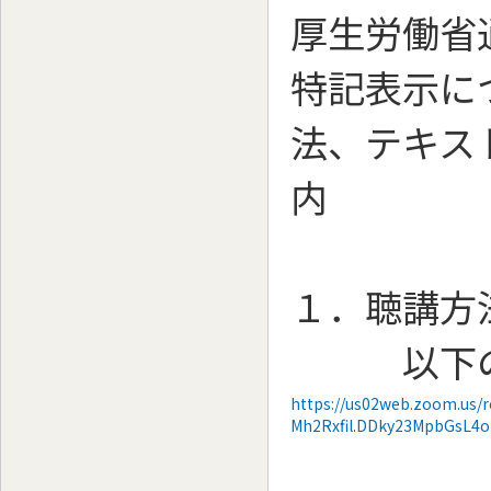
厚生労働省
特記表示に
法、テキス
内
１．聴講方
以下のＵ
https://us02web.zoom.us
Mh2Rxfil.DDky23MpbGsL4o