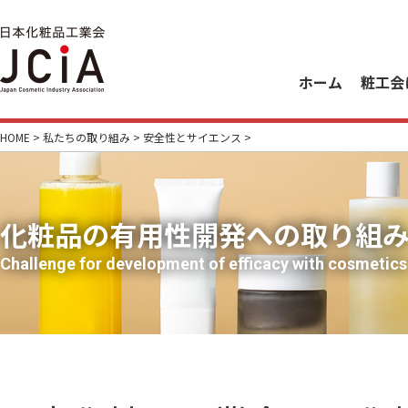
ホーム
粧工会
HOME
>
私たちの取り組み
>
安全性とサイエンス
>
化粧品の有用性開発への取り組
Challenge for development of efficacy with cosmetics