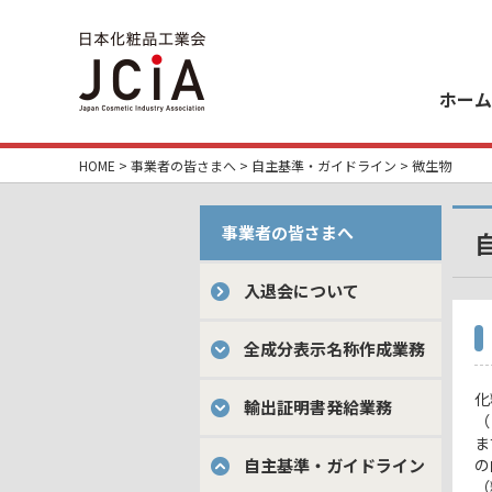
ホーム
HOME
>
事業者の皆さまへ
>
自主基準・ガイドライン
> 微生物
事業者の皆さまへ
入退会について
全成分表示名称作成業務
化
輸出証明書発給業務
（
ま
自主基準・ガイドライン
の
（