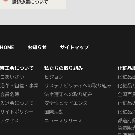
講師派遣について
HOME
お知らせ
サイトマップ
粧工会について
私たちの取り組み
化粧品
ごあいさつ
ビジョン
化粧品
沿革・組織・事業
サステナビリティへの取り組み
化粧品
会員名簿
法令遵守への取り組み
全国百
入退会について
安全性とサイエンス
化粧品
サイトポリシー
国際活動
化粧品
アクセス
ニュースリリース
都道府
製造販
製造業