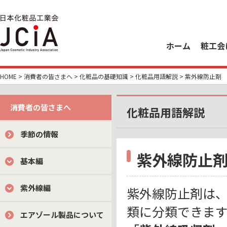
ホーム
粧工会
HOME
>
消費者の皆さまへ
>
化粧品の基礎知識
>
化粧品用語解説
> 紫外線防止剤
消費者の皆さまへ
化粧品用語解説
季節の情報
紫外線防止
基本編
紫外線編
紫外線防止剤は
類に分類できま
エアゾール製品について