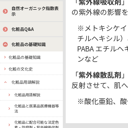
「
紫外線吸収剤
自然オーガニック指数表
の紫外線の影響
示
※メトキシケイ
化粧品Q&A
チルヘキシル）
化粧品の基礎知識
PABA エチル
ンなど
化粧品の基礎知識
化粧の文化史
「
紫外線散乱剤
化粧品用語解説
反射させて、肌
化粧品用語解説
※酸化亜鉛、酸
化粧品と医薬品医療機器等
法
化粧品に配合可能な法定色
素・防腐剤・紫外線吸収剤