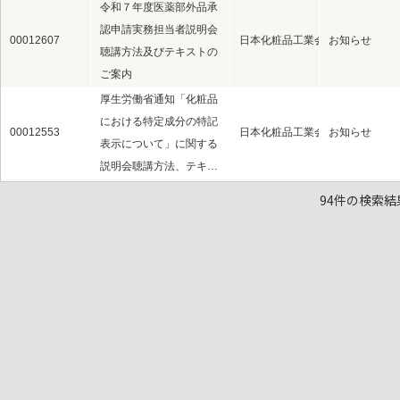
令和７年度医薬部外品承
認申請実務担当者説明会
00012607
日本化粧品工業会（粧工会）
お知らせ
聴講方法及びテキストの
ご案内
厚生労働省通知「化粧品
における特定成分の特記
00012553
日本化粧品工業会（粧工会）
お知らせ
表示について」に関する
説明会聴講方法、テキ…
エアゾール等製品の表示
94件の検索結
00012527
日本化粧品工業会（粧工会）
自主基準・ガ
自主基準改訂について
日本動物実験代替法学会
00012525
日本化粧品工業会（粧工会）
その他
より大会長特別賞を受賞
PMDAが医薬部外品申請
におけるNAMs(New Ap
00012458
日本化粧品工業会（粧工会）
その他
proach Methodologi
es)の利用方針につい…
「化粧品業界における容