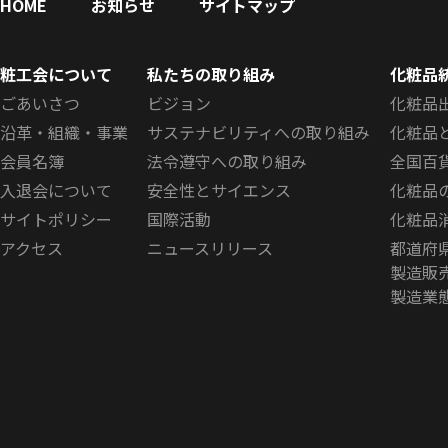
HOME
お知らせ
サイトマップ
化粧品の全成分表示の記
00009445
載方法に関する自主基準
日本化粧品工業会（粧工会）
通知
粧工会について
私たちの取り組み
化粧品
について
ごあいさつ
ビジョン
化粧品
シャンプー等の詰め替え
沿革・組織・事業
サステナビリティへの取り組み
化粧品
00009451
パウチ容器に関する触覚
日本化粧品工業会（粧工会）
通知
会員名簿
法令遵守への取り組み
全国百
識別表示の実施について
入退会について
安全性とサイエンス
化粧品
「ISO 16128に基づく
サイトポリシー
国際活動
化粧品
化粧品の自然及びオーガ
アクセス
ニュースリリース
都道府
00009452
日本化粧品工業会（粧工会）
通知
ニックに係る指数表示に
製造販
関するガイドライン」…
製造業
「ISO 16128に基づく
化粧品の自然及びオーガ
00009453
日本化粧品工業会（粧工会）
通知
ニックに係る指数表示に
関するガイドライン」…
「化粧品等のインターネ
00009504
ット上の広告基準」の策
日本化粧品工業会（粧工会）
通知