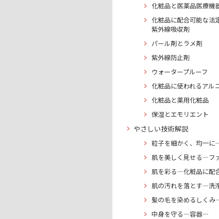
化粧品と医薬品医療機
化粧品に配合可能な法
紫外線吸収剤
パール剤とラメ剤
紫外線防止剤
ウォータープルーフ
化粧品に使われるアル
化粧品と薬用化粧品
保湿とエモリエント
やさしい技術解説
粒子を細かく、均一に
肌を美しく見せる―フ
肌を彩る―化粧品に配
肌の汚れを落とす―洗
髪の毛を染めるしくみ
中身を守る―容器―