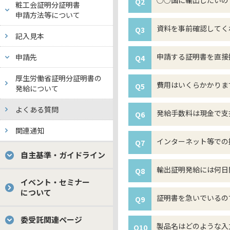
○○国に輸出したいの
Q2
粧工会証明分証明書
申請方法等について
資料を事前確認してく
Q3
記入見本
申請する証明書を直接
申請先
Q4
厚生労働省証明分証明書の
費用はいくらかかりま
Q5
発給について
よくある質問
発給手数料は現金で支
Q6
関連通知
インターネット等での
Q7
自主基準・ガイドライン
輸出証明発給には何日
Q8
イベント・セミナー
について
証明書を急いでいるの
Q9
委受託関連ページ
製品名はどのような入
Q10