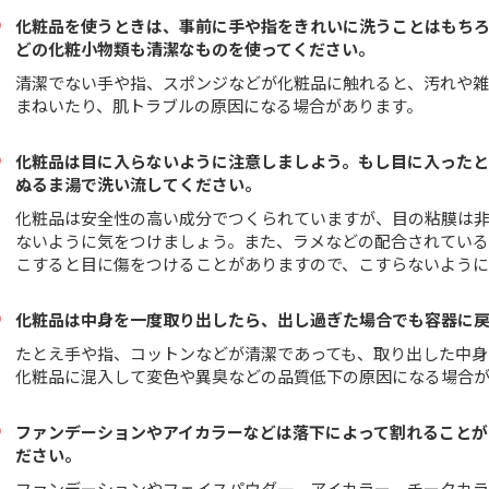
化粧品を使うときは、事前に手や指をきれいに洗うことはもち
どの化粧小物類も清潔なものを使ってください。
清潔でない手や指、スポンジなどが化粧品に触れると、汚れや
まねいたり、肌トラブルの原因になる場合があります。
化粧品は目に入らないように注意しましよう。もし目に入った
ぬるま湯で洗い流してください。
化粧品は安全性の高い成分でつくられていますが、目の粘膜は
ないように気をつけましょう。また、ラメなどの配合されてい
こすると目に傷をつけることがありますので、こすらないように
化粧品は中身を一度取り出したら、出し過ぎた場合でも容器に
たとえ手や指、コットンなどが清潔であっても、取り出した中身
化粧品に混入して変色や異臭などの品質低下の原因になる場合
ファンデーションやアイカラーなどは落下によって割れることが
ださい。
ファンデーションやフェイスパウダ一、アイカラー、チークカラ