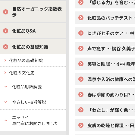
「感じる力」を育む …
自然オーガニック指数表
示
化粧品のパッチテスト 
化粧品Q&A
にきびとそのケア … 
化粧品の基礎知識
声で癒す … 梶谷 久美
化粧品の基礎知識
美容と睡眠 … 小林 敏
化粧の文化史
温泉や入浴の健康への活
化粧品用語解説
春は季節の変わり目? 
やさしい技術解説
「わたし」が輝く色 … 
エッセイ：
専門家にお聞きしました
皮膚の乾燥と保湿 … 田