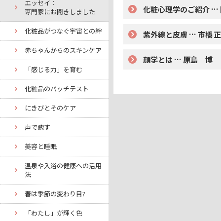
エッセイ：
化粧心理学のご紹介 … 
専門家にお聞きしました
化粧品がつなぐ宇宙との絆
紫外線と皮膚 … 市橋 
赤ちゃんからのスキンケア
顔学とは … 原島 博
「感じる力」を育む
化粧品のパッチテスト
にきびとそのケア
声で癒す
美容と睡眠
温泉や入浴の健康への活用
法
春は季節の変わり目?
「わたし」が輝く色