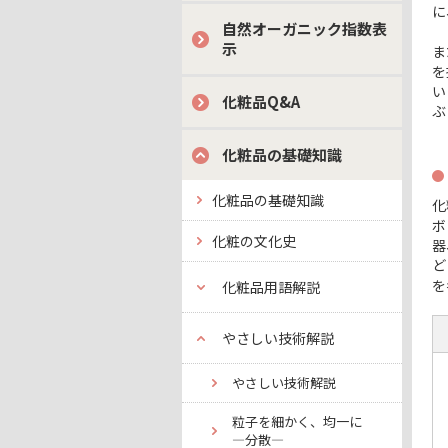
に
自然オーガニック指数表
示
ま
を
い
化粧品Q&A
ぶ
化粧品の基礎知識
化粧品の基礎知識
化
ボ
化粧の文化史
器
ど
を
化粧品用語解説
やさしい技術解説
やさしい技術解説
粒子を細かく、均一に
―分散―