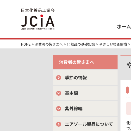
ホーム
HOME
>
消費者の皆さまへ
>
化粧品の基礎知識
>
やさしい技術解説
>
消費者の皆さまへ
季節の情報
基本編
紫外線編
化
エアゾール製品について
で