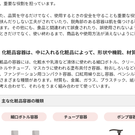
、重要な役割を担っています。
た、品質を守るだけでなく、使用するときの安全を守ることも重要な役
挟んだりしない工夫がされていたり、鋭角部のある容器は肌を傷つける
ます。その他にも、食品と間違われて誤食されたり、誤使用されないよ
ときだけでなく、使い終わるまで、商品名や使用方法が消えないように
化粧品容器は、中に入れる化粧品によって、形状や機能、材
粧品の容器には、化粧水や乳液など液体に使われる細口ボトル、クリー
トルやチューブ、マスカラに使われる塗布具付き容器、粉おしろいなど
、ファンデーション用コンパクト容器、口紅用繰り出し容器、ペンシル
さまざまな種類があります。材質も、金属、ガラス、プラスチック、紙
考え合わせて、それらをうまく組み合わせて使っています。
主な化粧品容器の種類
細口ボトル容器
チューブ容器
ポンプ容