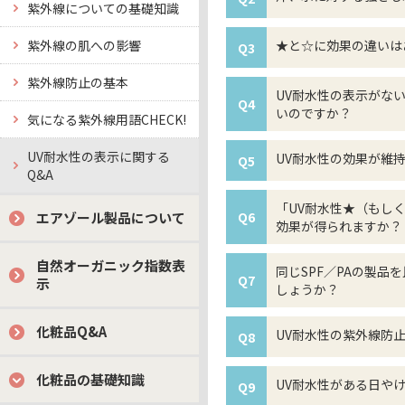
紫外線についての基礎知識
紫外線の肌への影響
★と☆に効果の違いは
Q3
紫外線防止の基本
UV耐水性の表示がな
Q4
いのですか？
気になる紫外線用語CHECK!
UV耐水性の表示に関する
UV耐水性の効果が維
Q5
Q&A
「UV耐水性★（もし
エアゾール製品について
Q6
効果が得られますか？
自然オーガニック指数表
同じSPF／PAの製
Q7
示
しょうか？
化粧品Q&A
UV耐水性の紫外線防止
Q8
化粧品の基礎知識
UV耐水性がある日や
Q9