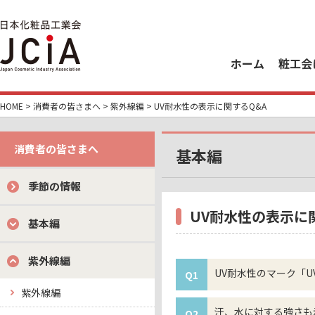
ホーム
粧工会
HOME
>
消費者の皆さまへ
>
紫外線編
> UV耐水性の表示に関するQ&A
消費者の皆さまへ
基本編
季節の情報
UV耐水性の表示に
基本編
紫外線編
UV耐水性のマーク「
Q1
紫外線編
汗、水に対する強さも
Q2