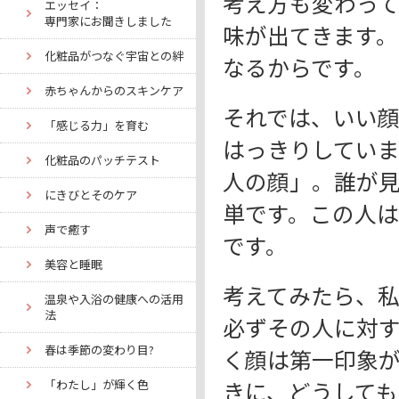
考え方も変わっ
エッセイ：
専門家にお聞きしました
味が出てきます
化粧品がつなぐ宇宙との絆
なるからです。
赤ちゃんからのスキンケア
それでは、いい
「感じる力」を育む
はっきりしてい
化粧品のパッチテスト
人の顔」。誰が
にきびとそのケア
単です。この人
声で癒す
です。
美容と睡眠
考えてみたら、
温泉や入浴の健康への活用
法
必ずその人に対
春は季節の変わり目?
く顔は第一印象
きに、どうして
「わたし」が輝く色