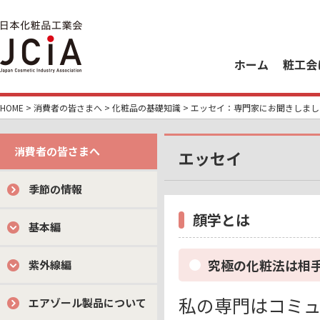
ホーム
粧工会
HOME
>
消費者の皆さまへ
>
化粧品の基礎知識
>
エッセイ：専門家にお聞きしまし
消費者の皆さまへ
エッセイ
季節の情報
顔学とは
基本編
究極の化粧法は相
紫外線編
私の専門はコミ
エアゾール製品について